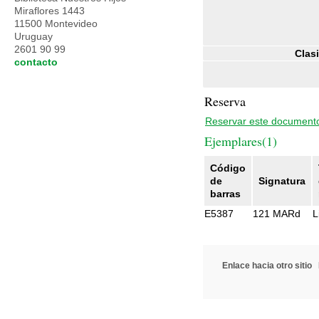
Miraflores 1443
11500 Montevideo
Uruguay
2601 90 99
Clasi
contacto
Reserva
Reservar este document
Ejemplares(1)
Código
de
Signatura
barras
E5387
121 MARd
L
Enlace hacia otro sitio