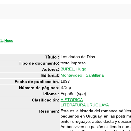
L, Hugo
Los dados de Dios
Título :
texto impreso
Tipo de documento:
BUREL, Hugo
Autores:
Montevideo : Santillana
Editorial:
1997
Fecha de publicación:
373 p
Número de páginas:
Español (
spa
)
Idioma :
HISTORICA
Clasificación:
LITERATURA URUGUAYA
Esta es la historia del romance adúlte
Resumen:
pequeños en Uruguay, en las postrime
pintor uruguayo, autodidacta y obsesi
Ambos viven su pasión sintiendo que 