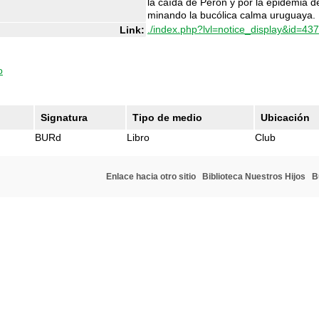
la caída de Perón y por la epidemia de
minando la bucólica calma uruguaya.
./index.php?lvl=notice_display&id=43
Link:
o
Signatura
Tipo de medio
Ubicación
BURd
Libro
Club
Enlace hacia otro sitio
Biblioteca Nuestros Hijos
B