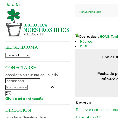
A+
A
A-
Nueva búsqueda
Dust to dust
/
HOAG, Tami
Público
ELIGE IDIOMA
ISBD
Tipo de 
CONECTARSE
Fecha de p
acceder a su cuenta de usuario
Número d
Olvidé mi contraseña
Reserva
DIRECCIÓN
Reservar este document
Ejemplares(1)
Biblioteca Nuestros Hijos