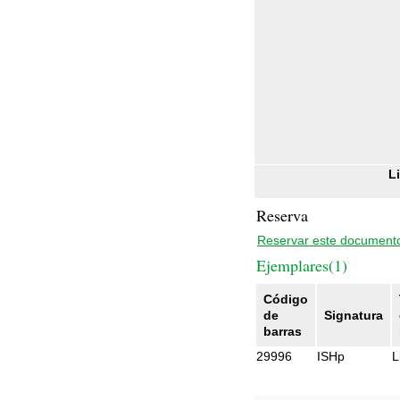
L
Reserva
Reservar este document
Ejemplares(1)
Código
de
Signatura
barras
29996
ISHp
L