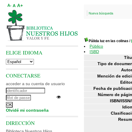
A+
A
A-
Nueva búsqueda
Pálida luz en las colinas
/
Público
ELIGE IDIOMA
ISBD
Títu
Tipo de documen
Autor
CONECTARSE
Mención de edici
Editor
acceder a su cuenta de usuario
Fecha de publicac
Número de págin
ISBN/ISSN/
Idio
Olvidé mi contraseña
Clasificac
Resum
DIRECCIÓN
Biblioteca Nuestros Hijos