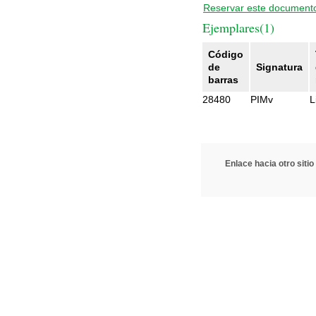
Reservar este document
Ejemplares(1)
Código
de
Signatura
barras
28480
PIMv
L
Enlace hacia otro sitio