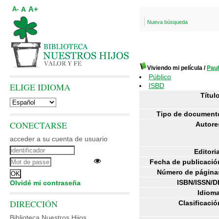
A+
A
A-
Nueva búsqueda
Viviendo mi película
/
Pau
Público
ELIGE IDIOMA
ISBD
Título
Tipo de document
CONECTARSE
Autore
acceder a su cuenta de usuario
Editoria
Fecha de publicació
Número de página
ISBN/ISSN/D
Olvidé mi contraseña
Idioma
DIRECCIÓN
Clasificació
Biblioteca Nuestros Hijos