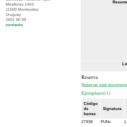
Resum
Miraflores 1443
11500 Montevideo
Uruguay
2601 90 99
contacto
Li
Reserva
Reservar este document
Ejemplares(1)
Código
de
Signatura
barras
27938
PUNv
L