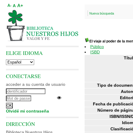
A+
A
A-
Nueva búsqueda
El viaje al poder de la me
Público
ELIGE IDIOMA
ISBD
Títul
CONECTARSE
acceder a su cuenta de usuario
Tipo de documen
Autor
Editori
Fecha de publicaci
Número de págin
Olvidé mi contraseña
ISBN/ISSN/
DIRECCIÓN
Idiom
Clasificaci
Biblioteca Nuestros Hijos