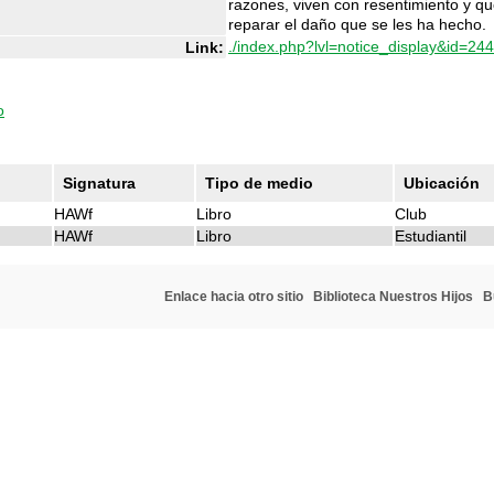
razones, viven con resentimiento y q
reparar el daño que se les ha hecho.
./index.php?lvl=notice_display&id=24
Link:
o
Signatura
Tipo de medio
Ubicación
HAWf
Libro
Club
HAWf
Libro
Estudiantil
Enlace hacia otro sitio
Biblioteca Nuestros Hijos
B