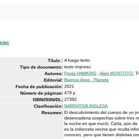
WKINS
A fuego lento
Título :
texto impreso
Tipo de documento:
Paula HAWKINS
;
Aleix MONTOTO
, T
Autores:
Buenos Aires : Planeta
Editorial:
2021
Fecha de publicación:
479 p
Número de páginas:
27392
ISBN/ISSN/DL:
NARRATIVA INGLESA
Clasificación:
El descubrimiento del cuerpo de un j
Resumen:
desencadena sospechas sobre tres muj
la noche en que murió; Carla, aún de lu
es la indiscreta vecina que oculta inf
conocen, pero que tienen distintas co