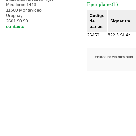
Ejemplares(1)
Miraflores 1443
11500 Montevideo
Uruguay
Código
2601 90 99
de
Signatura
contacto
barras
26450
822.3 SHAr
L
Enlace hacia otro sitio