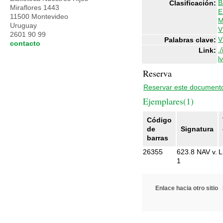
B
Clasificación:
Miraflores 1443
E
11500 Montevideo
M
Uruguay
V
2601 90 99
V
Palabras clave:
contacto
.
Link:
l
Reserva
Reservar este document
Ejemplares(1)
Código
de
Signatura
barras
26355
623.8 NAV v.
L
1
Enlace hacia otro sitio