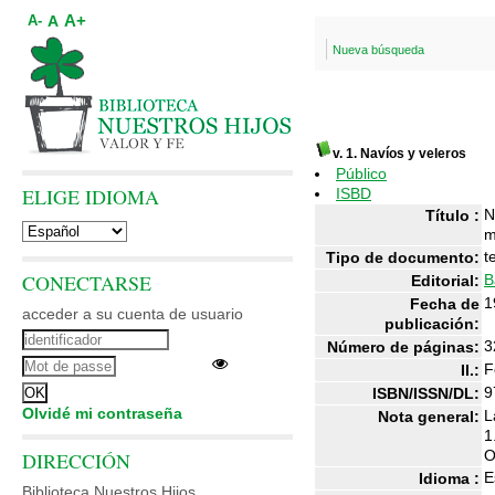
A+
A
A-
Nueva búsqueda
v. 1. Navíos y veleros
Público
ELIGE IDIOMA
ISBD
N
Título :
m
t
Tipo de documento:
CONECTARSE
B
Editorial:
1
Fecha de
acceder a su cuenta de usuario
publicación:
3
Número de páginas:
F
Il.:
9
ISBN/ISSN/DL:
Olvidé mi contraseña
L
Nota general:
1
O
DIRECCIÓN
E
Idioma :
Biblioteca Nuestros Hijos