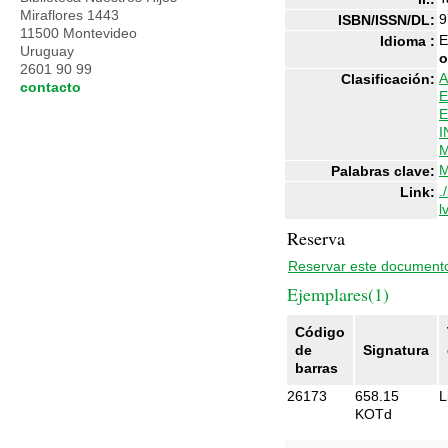
Miraflores 1443
9
ISBN/ISSN/DL:
11500 Montevideo
E
Idioma :
Uruguay
o
2601 90 99
A
Clasificación:
contacto
E
I
M
Palabras clave:
.
Link:
l
Reserva
Reservar este document
Ejemplares(1)
Código
de
Signatura
barras
26173
658.15
L
KOTd