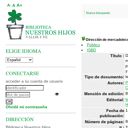
A+
A
A-
Nueva búsqueda
Dirección de mercadotec
Público
ELIGE IDIOMA
ISBD
D
Título :
m
p
y
CONECTARSE
t
Tipo de documento:
acceder a su cuenta de usuario
P
Autores:
C
8
Mención de edición:
M
Editorial:
H
Olvidé mi contraseña
1
Fecha de
publicación:
DIRECCIÓN
8
Número de páginas:
Biblioteca Nuestros Hijos
T
Il.: