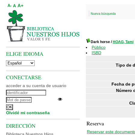
A+
A
A-
Nueva búsqueda
Dark horse
/
HOAG, Tami
Público
ELIGE IDIOMA
ISBD
Tipo de 
CONECTARSE
Fecha de p
acceder a su cuenta de usuario
Número d
Cl
Olvidé mi contraseña
Reserva
DIRECCIÓN
Reservar este document
Biblioteca Nuestros Hijos