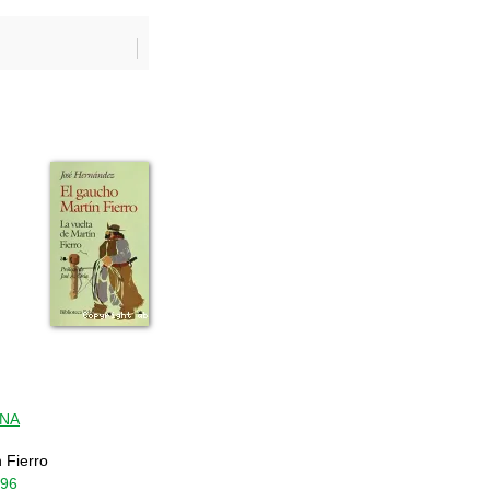
INA
 Fierro
696