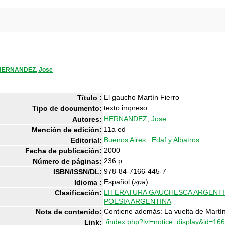
HERNANDEZ, Jose
El gaucho Martín Fierro
Título :
texto impreso
Tipo de documento:
HERNANDEZ, Jose
Autores:
11a ed
Mención de edición:
Buenos Aires : Edaf y Albatros
Editorial:
2000
Fecha de publicación:
236 p
Número de páginas:
978-84-7166-445-7
ISBN/ISSN/DL:
Español (
spa
)
Idioma :
LITERATURA GAUCHESCA ARGENT
Clasificación:
POESIA ARGENTINA
Contiene además: La vuelta de Martín
Nota de contenido:
./index.php?lvl=notice_display&id=16
Link: