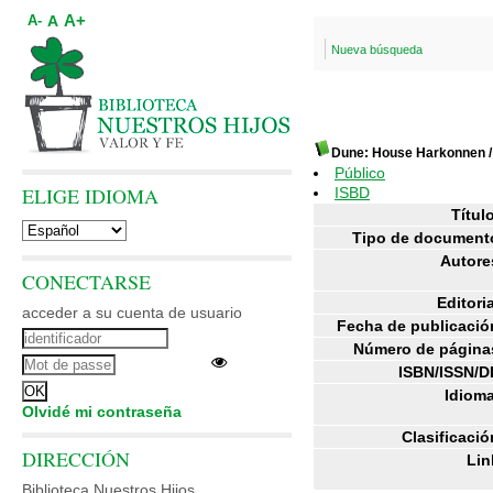
A+
A
A-
Nueva búsqueda
Dune: House Harkonnen
Público
ELIGE IDIOMA
ISBD
Título
Tipo de document
Autore
CONECTARSE
Editoria
acceder a su cuenta de usuario
Fecha de publicació
Número de página
ISBN/ISSN/D
Idioma
Olvidé mi contraseña
Clasificació
DIRECCIÓN
Lin
Biblioteca Nuestros Hijos