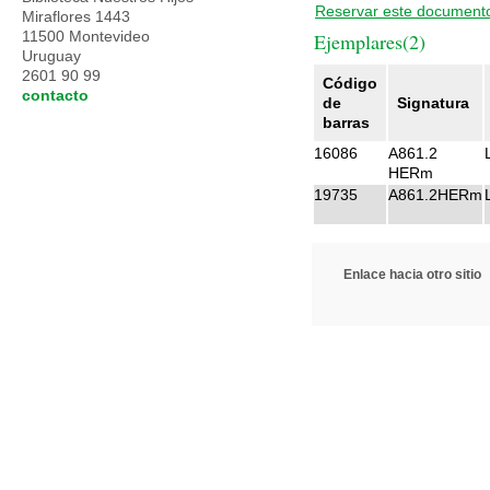
Reservar este document
Miraflores 1443
11500 Montevideo
Ejemplares(2)
Uruguay
2601 90 99
Código
contacto
de
Signatura
barras
16086
A861.2
HERm
19735
A861.2HERm
Enlace hacia otro sitio