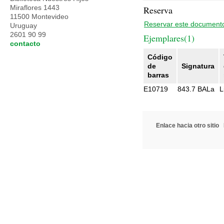
Miraflores 1443
Reserva
11500 Montevideo
Reservar este document
Uruguay
2601 90 99
Ejemplares(1)
contacto
Código
de
Signatura
barras
E10719
843.7 BALa
L
Enlace hacia otro sitio