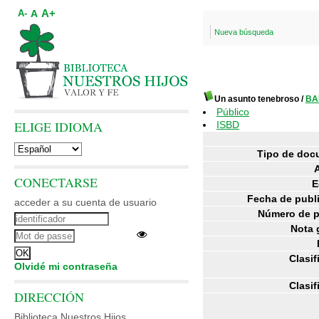
A+
A
A-
Nueva búsqueda
Un asunto tenebroso
/
BA
Público
ELIGE IDIOMA
ISBD
Tipo de doc
CONECTARSE
E
Fecha de publ
acceder a su cuenta de usuario
Número de p
Nota 
Clasif
Olvidé mi contraseña
Clasif
DIRECCIÓN
Biblioteca Nuestros Hijos