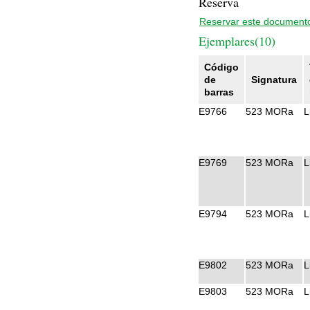
Reserva
Reservar este document
Ejemplares(10)
Código
de
Signatura
barras
E9766
523 MORa
L
E9769
523 MORa
L
E9794
523 MORa
L
E9802
523 MORa
L
E9803
523 MORa
L