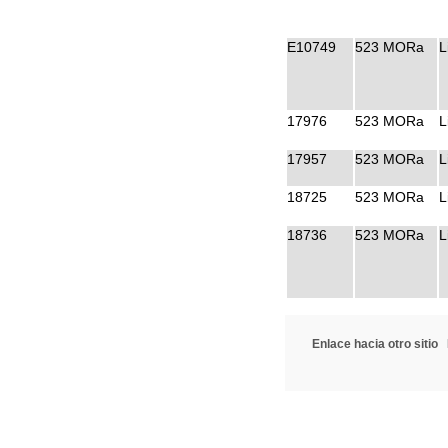
E10749
523 MORa
L
17976
523 MORa
L
17957
523 MORa
L
18725
523 MORa
L
18736
523 MORa
L
Enlace hacia otro sitio