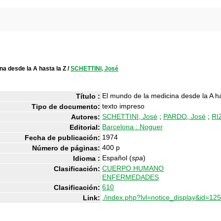
na desde la A hasta la Z
/
SCHETTINI, José
El mundo de la medicina desde la A has
Título :
texto impreso
Tipo de documento:
SCHETTINI, José
;
PARDO, José
;
RI
Autores:
Barcelona : Noguer
Editorial:
1974
Fecha de publicación:
400 p
Número de páginas:
Español (
spa
)
Idioma :
CUERPO HUMANO
Clasificación:
ENFERMEDADES
610
Clasificación:
./index.php?lvl=notice_display&id=12
Link: