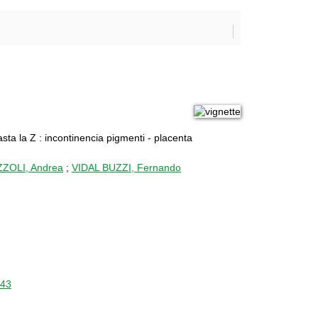
ta la Z : incontinencia pigmenti - placenta
ZZOLI, Andrea
;
VIDAL BUZZI, Fernando
543