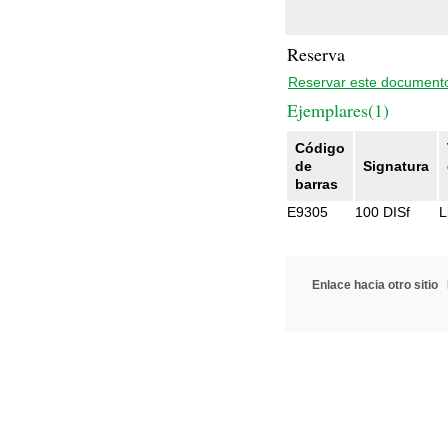
Reserva
Reservar este document
Ejemplares(1)
Código
de
Signatura
barras
E9305
100 DISf
L
Enlace hacia otro sitio