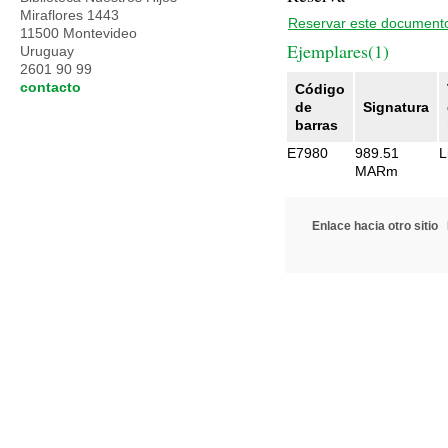
Miraflores 1443
Reservar este document
11500 Montevideo
Ejemplares(1)
Uruguay
2601 90 99
contacto
Código
de
Signatura
barras
E7980
989.51
L
MARm
Enlace hacia otro sitio