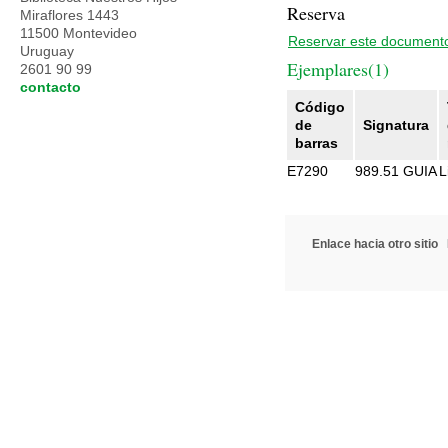
Reserva
Miraflores 1443
11500 Montevideo
Reservar este document
Uruguay
Ejemplares(1)
2601 90 99
contacto
Código
de
Signatura
barras
E7290
989.51 GUIA
L
Enlace hacia otro sitio