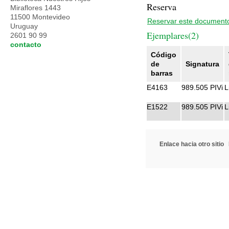
Reserva
Miraflores 1443
11500 Montevideo
Reservar este document
Uruguay
Ejemplares(2)
2601 90 99
contacto
Código
de
Signatura
barras
E4163
989.505 PIVi
L
E1522
989.505 PIVi
L
Enlace hacia otro sitio