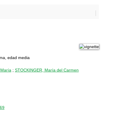
oma, edad media
María
;
STOCKINGER, María del Carmen
069