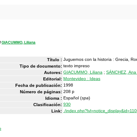
/
GIACUMMO, Liliana
Juguemos con la historia : Grecia, R
Título :
texto impreso
Tipo de documento:
GIACUMMO, Liliana
;
SÁNCHEZ, Ana 
Autores:
Montevideo : Ideas
Editorial:
1998
Fecha de publicación:
208 p
Número de páginas:
Español (
spa
)
Idioma :
930
Clasificación:
./index.php?lvl=notice_display&id=11
Link:
o