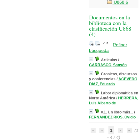
U868.6
Documentos en la
biblioteca con la
clasificación U868
(
4
)
Refinar
búsqueda
Artículos
/
CARRASCO, Sansón
Cronicas, discursos
y conferencias
/
ACEVEDO
DIAZ, Eduardo
Labor diplomática en
Norte América
/
HERRERA,
Luis Alberto de
v.1. Un libro más...
/
FERNÁNDEZ RÍOS, Ovidio
1
(1
- 4 / 4)