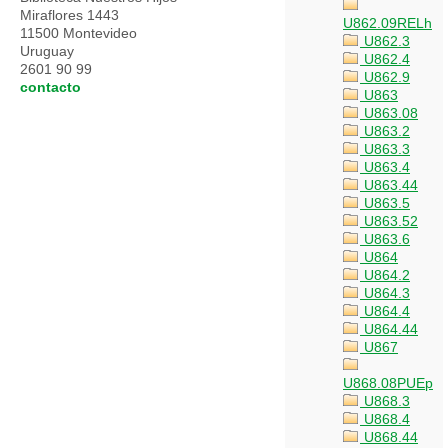
Miraflores 1443
U862.09RELh
11500 Montevideo
U862.3
Uruguay
U862.4
2601 90 99
U862.9
contacto
U863
U863.08
U863.2
U863.3
U863.4
U863.44
U863.5
U863.52
U863.6
U864
U864.2
U864.3
U864.4
U864.44
U867
U868.08PUEp
U868.3
U868.4
U868.44