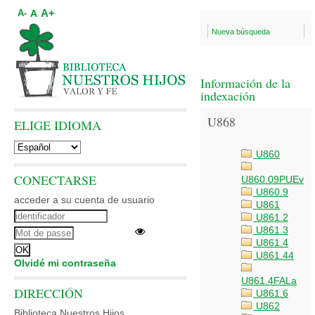
A+
A
A-
Nueva búsqueda
Información de la
indexación
U868
ELIGE IDIOMA
U860
CONECTARSE
U860.09PUEv
U860.9
acceder a su cuenta de usuario
U861
U861.2
U861.3
U861.4
U861.44
Olvidé mi contraseña
U861.4FALa
DIRECCIÓN
U861.6
U862
Biblioteca Nuestros Hijos