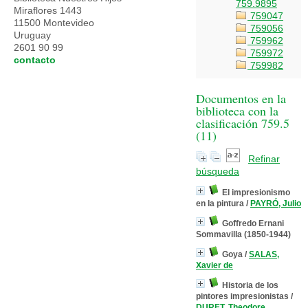
759.9895
Miraflores 1443
759047
11500 Montevideo
759056
Uruguay
759962
2601 90 99
759972
contacto
759982
Documentos en la
biblioteca con la
clasificación 759.5
(
11
)
Refinar
búsqueda
El impresionismo
en la pintura
/
PAYRÓ, Julio
Goffredo Ernani
Sommavilla (1850-1944)
Goya
/
SALAS,
Xavier de
Historia de los
pintores impresionistas
/
DURET, Theodore