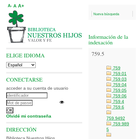
A+
A
A-
Nueva búsqueda
Información de la
indexación
759.5
ELIGE IDIOMA
759
759.01
CONECTARSE
759.03
759.04
acceder a su cuenta de usuario
759.05
759.06
759.4
759.6
Olvidé mi contraseña
759.9492
759.989
DIRECCIÓN
5
Biblioteca Nuestros Hijos