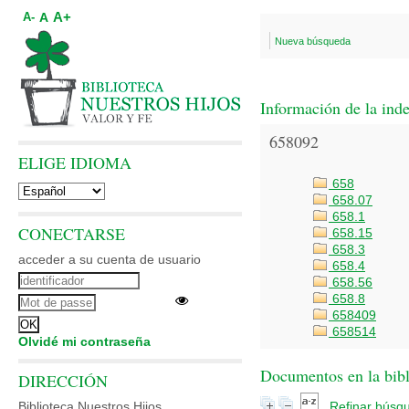
A+
A
A-
Nueva búsqueda
Información de la ind
658092
ELIGE IDIOMA
658
658.07
658.1
CONECTARSE
658.15
658.3
acceder a su cuenta de usuario
658.4
658.56
658.8
658409
658514
Olvidé mi contraseña
Documentos en la bibli
DIRECCIÓN
Biblioteca Nuestros Hijos
Refinar búsq