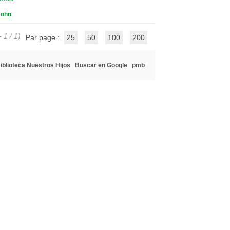
John
 1 / 1)
Par page :
25
50
100
200
iblioteca Nuestros Hijos
Buscar en Google
pmb