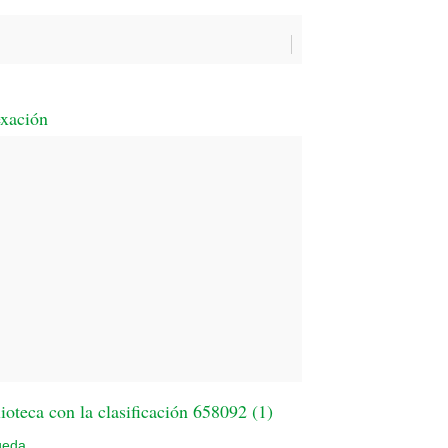
exación
oteca con la clasificación 658092 (
1
)
ueda