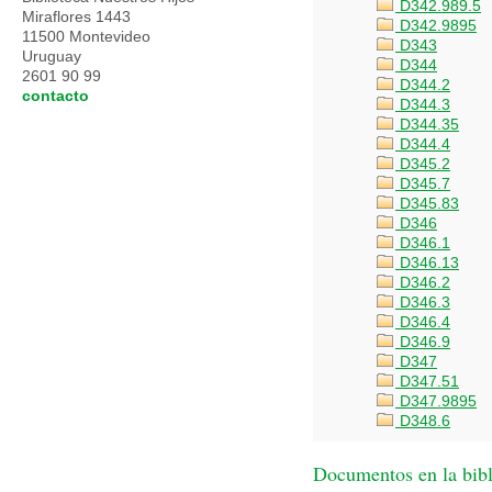
D342.989.5
Miraflores 1443
D342.9895
11500 Montevideo
D343
Uruguay
D344
2601 90 99
D344.2
contacto
D344.3
D344.35
D344.4
D345.2
D345.7
D345.83
D346
D346.1
D346.13
D346.2
D346.3
D346.4
D346.9
D347
D347.51
D347.9895
D348.6
Documentos en la bibl