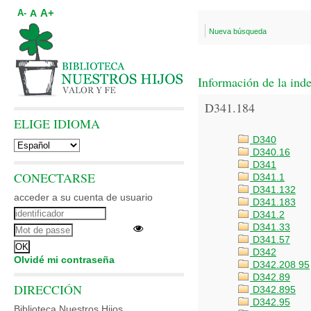
A+
A
A-
Nueva búsqueda
Información de la ind
D341.184
ELIGE IDIOMA
D340
D340.16
D341
CONECTARSE
D341.1
D341.132
acceder a su cuenta de usuario
D341.183
D341.2
D341.33
D341.57
D342
Olvidé mi contraseña
D342.208 95
D342.89
DIRECCIÓN
D342.895
D342.95
Biblioteca Nuestros Hijos