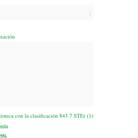
exación
oteca con la clasificación 843.7 STEr (
1
)
ueda
HAL