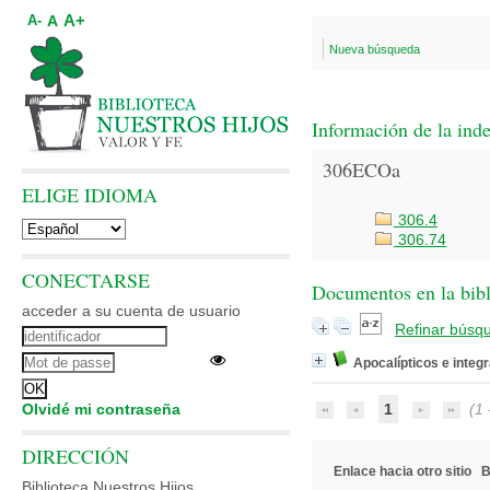
A+
A
A-
Nueva búsqueda
Información de la ind
306ECOa
ELIGE IDIOMA
306.4
306.74
CONECTARSE
Documentos en la bibl
acceder a su cuenta de usuario
Refinar búsq
Apocalípticos e integ
Olvidé mi contraseña
1
(1 -
DIRECCIÓN
Enlace hacia otro sitio
B
Biblioteca Nuestros Hijos