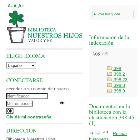
A+
A
A-
Nueva búsqueda
Información de la
indexación
398.45
ELIGE IDIOMA
398
398.2
CONECTARSE
398.23
398.3
acceder a su cuenta de usuario
398.9
Documentos en la
biblioteca con la
clasificación 398.45
Olvidé mi contraseña
(
1
)
DIRECCIÓN
Refinar
Biblioteca Nuestros Hijos
búsqueda