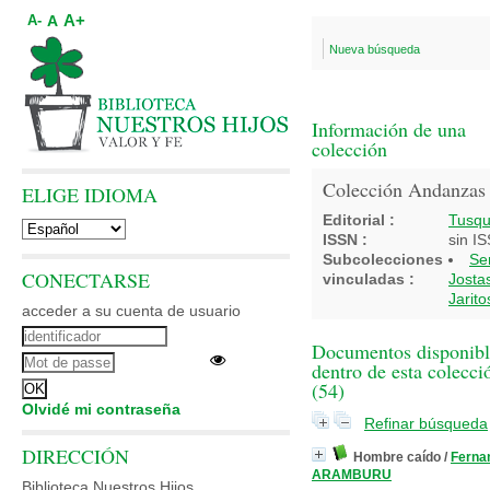
A+
A
A-
Nueva búsqueda
Información de una
colección
Colección Andanzas
ELIGE IDIOMA
Editorial :
Tusqu
ISSN :
sin I
Subcolecciones
Se
CONECTARSE
vinculadas :
Josta
Jarito
acceder a su cuenta de usuario
Documentos disponibl
dentro de esta colecci
(
54
)
Olvidé mi contraseña
Refinar búsqueda
DIRECCIÓN
Hombre caído
/
Ferna
ARAMBURU
Biblioteca Nuestros Hijos