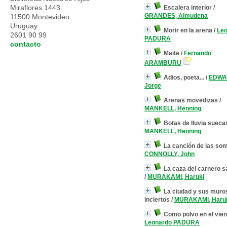
Miraflores 1443
Escalera interior
/
GRANDES, Almudena
11500 Montevideo
Uruguay
Morir en la arena
/
Le
2601 90 99
PADURA
contacto
Maite
/
Fernando
ARAMBURU
Adios, poeta...
/
EDWA
Jorge
Arenas movedizas
/
MANKELL, Henning
Botas de lluvia sueca
MANKELL, Henning
La canción de las so
CONNOLLY, John
La caza del carnero s
/
MURAKAMI, Haruki
La ciudad y sus muro
inciertos
/
MURAKAMI, Haru
Como polvo en el vien
Leonardo PADURA