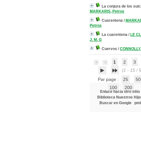
La conjura de los sui
MARKARIS, Petros
Cuarentena
/
MARKAR
Petros
La cuarentena
/
LE CL
J. M. G
Cuervos
/
CONNOLLY,
1
2
3
(1 - 15 / 
Par page :
25
50
100
200
Enlace hacia otro sitio
Biblioteca Nuestros Hijo
Buscar en Google
pm