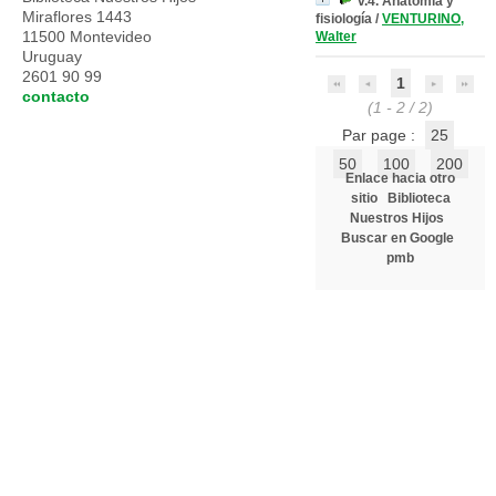
v.4. Anatomía y
Miraflores 1443
fisiología
/
VENTURINO,
11500 Montevideo
Walter
Uruguay
2601 90 99
1
contacto
(1 - 2 / 2)
Par page :
25
50
100
200
Enlace hacia otro
sitio
Biblioteca
Nuestros Hijos
Buscar en Google
pmb