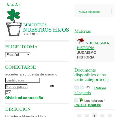
A+
A
A-
Nueva búsqueda
Materias
>
JUDAISMO-
ELIGE IDIOMA
HISTORIA
JUDAISMO-
HISTORIA
CONECTARSE
Documents
disponibles dans
acceder a su cuenta de usuario
cette catégorie (
1
)
Refinar
búsqueda
Olvidé mi contraseña
Los hebreos
/
RATTEY, Beatrice
DIRECCIÓN
1
Biblioteca Nuestros Hijos