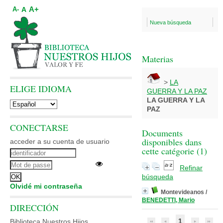
A+
A
A-
Nueva búsqueda
Materias
>
LA
ELIGE IDIOMA
GUERRA Y LA PAZ
LA GUERRA Y LA
PAZ
CONECTARSE
Documents
disponibles dans
acceder a su cuenta de usuario
cette catégorie (
1
)
Refinar
búsqueda
Olvidé mi contraseña
Montevideanos
/
BENEDETTI, Mario
DIRECCIÓN
1
Biblioteca Nuestros Hijos