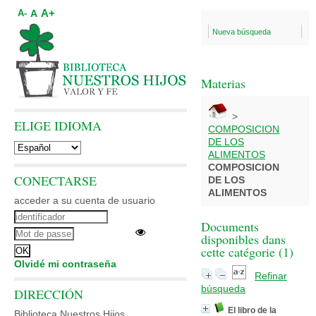
A+
A
A-
Nueva búsqueda
Materias
>
ELIGE IDIOMA
COMPOSICION
DE LOS
ALIMENTOS
COMPOSICION
CONECTARSE
DE LOS
ALIMENTOS
acceder a su cuenta de usuario
Documents
disponibles dans
cette catégorie (
1
)
Olvidé mi contraseña
Refinar
búsqueda
DIRECCIÓN
El libro de la
Biblioteca Nuestros Hijos