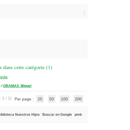
 dans cette catégorie (
1
)
ueda
s
/
ORAMAS, Miguel
 1 / 1)
Par page :
25
50
100
200
iblioteca Nuestros Hijos
Buscar en Google
pmb