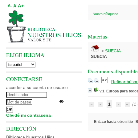
A+
A
A-
Nueva búsqueda
Materias
>
SUECIA
ELIGE IDIOMA
SUECIA
Documents disponibles
CONECTARSE
Refinar búsq
acceder a su cuenta de usuario
v.1. Europa para todo
1
(1 -
Olvidé mi contraseña
Enlace hacia otro sitio
B
DIRECCIÓN
Biblioteca Nuestros Hijos