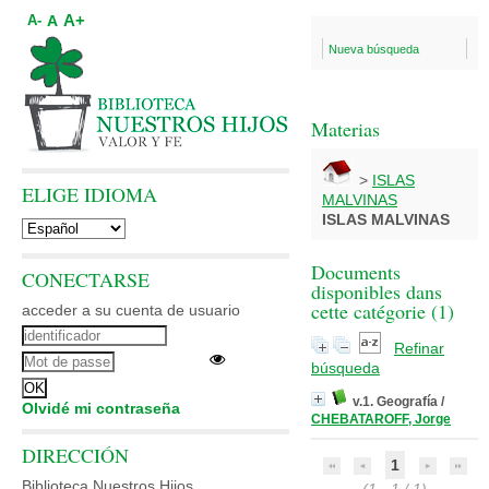
A+
A
A-
Nueva búsqueda
Materias
>
ISLAS
ELIGE IDIOMA
MALVINAS
ISLAS MALVINAS
Documents
CONECTARSE
disponibles dans
cette catégorie (
1
)
acceder a su cuenta de usuario
Refinar
búsqueda
v.1. Geografía
/
Olvidé mi contraseña
CHEBATAROFF, Jorge
DIRECCIÓN
1
Biblioteca Nuestros Hijos