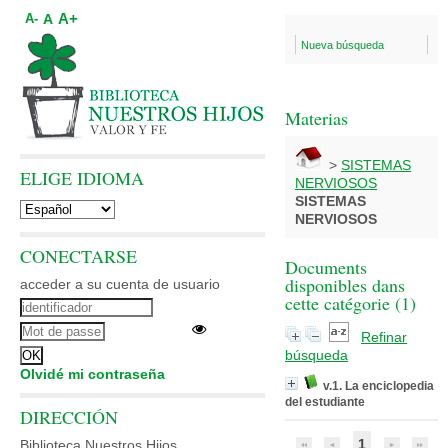
A+
A
A-
Nueva búsqueda
Materias
>
SISTEMAS
ELIGE IDIOMA
NERVIOSOS
SISTEMAS
NERVIOSOS
CONECTARSE
Documents
disponibles dans
acceder a su cuenta de usuario
cette catégorie (
1
)
Refinar
búsqueda
Olvidé mi contraseña
v.1. La enciclopedia
del estudiante
DIRECCIÓN
1
Biblioteca Nuestros Hijos