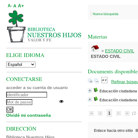
A+
A
A-
Nueva búsqueda
Materias
>
ESTADO CIVIL
ELIGE IDIOMA
ESTADO CIVIL
Documents disponibles
CONECTARSE
Refinar búsq
acceder a su cuenta de usuario
Educación ciudadana
Educación ciudadana
1
(1 -
Olvidé mi contraseña
DIRECCIÓN
Enlace hacia otro sitio
B
Biblioteca Nuestros Hijos