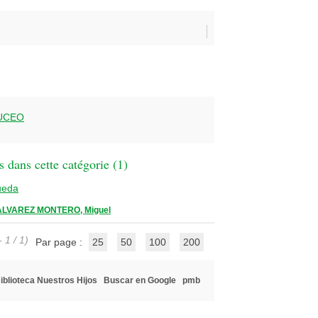
UCEO
 dans cette catégorie (
1
)
ueda
ALVAREZ MONTERO, Miguel
 1 / 1)
Par page :
25
50
100
200
iblioteca Nuestros Hijos
Buscar en Google
pmb