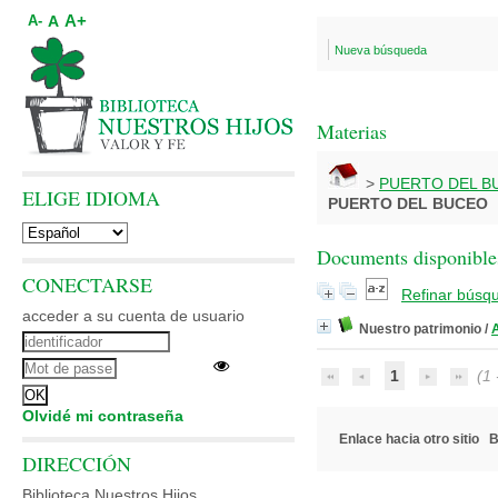
A+
A
A-
Nueva búsqueda
Materias
>
PUERTO DEL B
ELIGE IDIOMA
PUERTO DEL BUCEO
Documents disponibles
CONECTARSE
Refinar búsq
acceder a su cuenta de usuario
Nuestro patrimonio
/
1
(1 -
Olvidé mi contraseña
Enlace hacia otro sitio
B
DIRECCIÓN
Biblioteca Nuestros Hijos