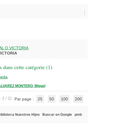
L O VICTORIA
ICTORIA
 dans cette catégorie (
1
)
ueda
ALVAREZ MONTERO, Miguel
 1 / 1)
Par page :
25
50
100
200
iblioteca Nuestros Hijos
Buscar en Google
pmb