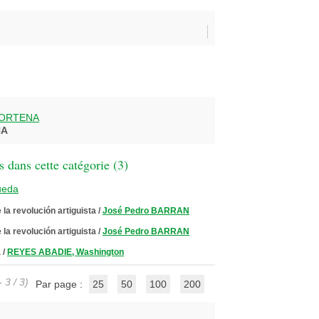
PORTENA
NA
 dans cette catégorie (
3
)
ueda
a revolución artiguista
/
José Pedro BARRAN
a revolución artiguista
/
José Pedro BARRAN
a
/
REYES ABADIE, Washington
 3 / 3)
Par page :
25
50
100
200