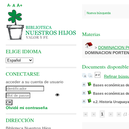
A+
A
A-
Nueva búsqueda
Materias
>
DOMINACION 
ELIGE IDIOMA
DOMINACION PORTE
Documents disponibles
CONECTARSE
Refinar búsq
acceder a su cuenta de usuario
Bases económicas de l
Bases económicas de l
v.2. Historia Uruguay
Olvidé mi contraseña
1
(1 -
DIRECCIÓN
Biblioteca Nuestros Hijos