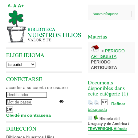
A+
A
A-
Nueva búsqueda
Materias
>
PERIODO
ELIGE IDIOMA
ARTIGUISTA
PERIODO
ARTIGUISTA
CONECTARSE
Documents
disponibles dans
acceder a su cuenta de usuario
cette catégorie (
1
)
Refinar
búsqueda
Olvidé mi contraseña
Historia del
Uruguay y de América
/
DIRECCIÓN
TRAVERSONI, Alfredo
Biblioteca Nuestros Hijos