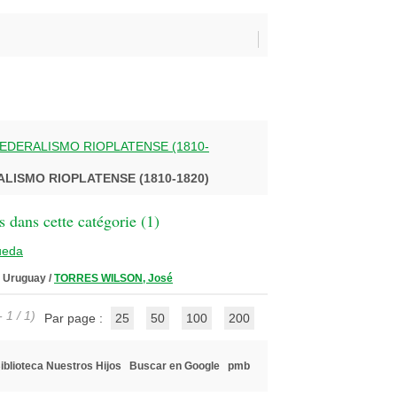
FEDERALISMO RIOPLATENSE (1810-
ALISMO RIOPLATENSE (1810-1820)
 dans cette catégorie (
1
)
ueda
l Uruguay
/
TORRES WILSON, José
 1 / 1)
Par page :
25
50
100
200
iblioteca Nuestros Hijos
Buscar en Google
pmb