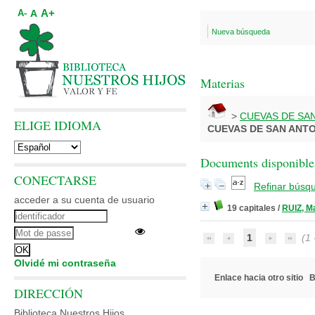
A+
A
A-
Nueva búsqueda
Materias
>
CUEVAS DE SA
ELIGE IDIOMA
CUEVAS DE SAN ANT
Documents disponibles
CONECTARSE
Refinar búsq
acceder a su cuenta de usuario
19 capitales
/
RUIZ, M
1
(1 -
Olvidé mi contraseña
Enlace hacia otro sitio
B
DIRECCIÓN
Biblioteca Nuestros Hijos