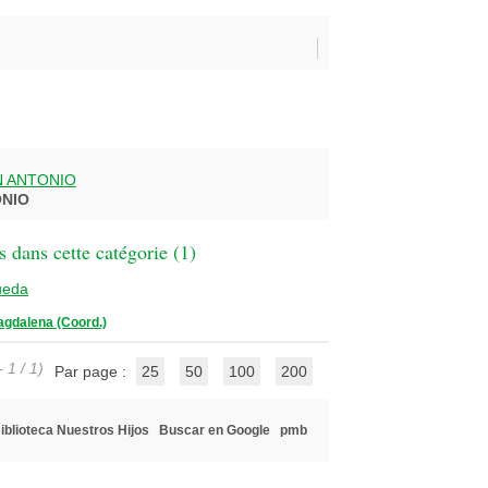
N ANTONIO
ONIO
 dans cette catégorie (
1
)
ueda
agdalena (Coord.)
 1 / 1)
Par page :
25
50
100
200
iblioteca Nuestros Hijos
Buscar en Google
pmb