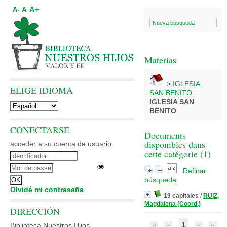
A+
A
A-
Nueva búsqueda
Materias
>
IGLESIA
ELIGE IDIOMA
SAN BENITO
IGLESIA SAN
BENITO
CONECTARSE
Documents
disponibles dans
acceder a su cuenta de usuario
cette catégorie (
1
)
Refinar
búsqueda
Olvidé mi contraseña
19 capitales
/
RUIZ,
Magdalena (Coord.)
DIRECCIÓN
1
Biblioteca Nuestros Hijos