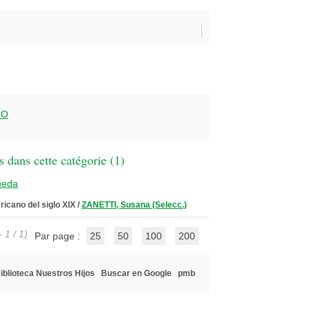
RO
 dans cette catégorie (
1
)
ueda
icano del siglo XIX
/
ZANETTI, Susana (Selecc.)
 1 / 1)
Par page :
25
50
100
200
iblioteca Nuestros Hijos
Buscar en Google
pmb