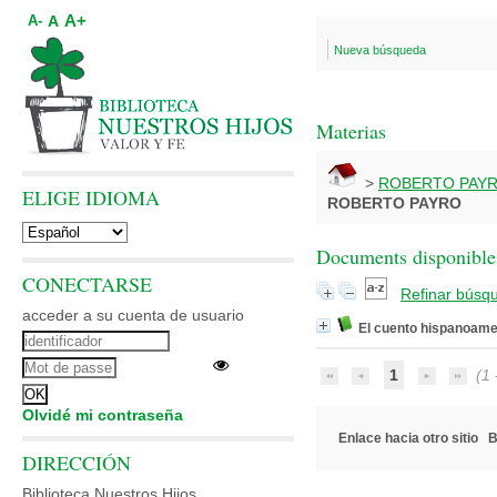
A+
A
A-
Nueva búsqueda
Materias
>
ROBERTO PAY
ELIGE IDIOMA
ROBERTO PAYRO
Documents disponibles
CONECTARSE
Refinar búsq
acceder a su cuenta de usuario
El cuento hispanoamer
1
(1 -
Olvidé mi contraseña
Enlace hacia otro sitio
B
DIRECCIÓN
Biblioteca Nuestros Hijos