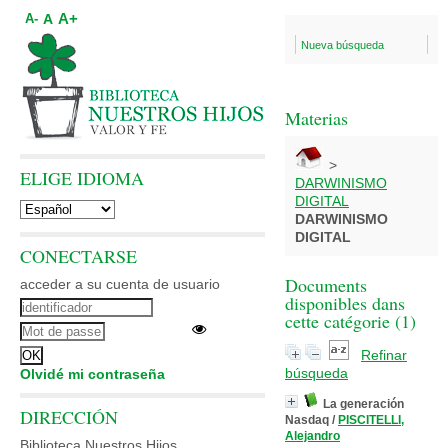
A+
A
A-
Nueva búsqueda
Materias
>
ELIGE IDIOMA
DARWINISMO
DIGITAL
DARWINISMO
DIGITAL
CONECTARSE
Documents
acceder a su cuenta de usuario
disponibles dans
cette catégorie (
1
)
Refinar
búsqueda
Olvidé mi contraseña
La generación
DIRECCIÓN
Nasdaq
/
PISCITELLI,
Alejandro
Biblioteca Nuestros Hijos