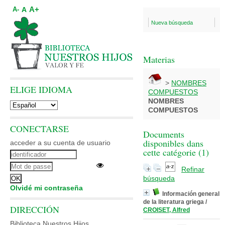
A+
A
A-
Nueva búsqueda
Materias
>
NOMBRES
ELIGE IDIOMA
COMPUESTOS
NOMBRES
COMPUESTOS
CONECTARSE
Documents
disponibles dans
acceder a su cuenta de usuario
cette catégorie (
1
)
Refinar
búsqueda
Olvidé mi contraseña
Información general
de la literatura griega
/
DIRECCIÓN
CROISET, Alfred
Biblioteca Nuestros Hijos