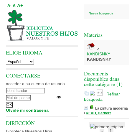
A+
A
A-
Nueva búsqueda
Materias
>
ELIGE IDIOMA
KANDISNKY
KANDISNKY
Documents
CONECTARSE
disponibles dans
cette catégorie (
1
)
acceder a su cuenta de usuario
Refinar
búsqueda
La pintura moderna
Olvidé mi contraseña
/
READ, Herbert
DIRECCIÓN
1
Biblioteca Nuestros Hijos