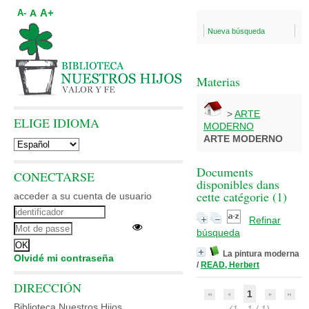
A+
A
A-
Nueva búsqueda
Materias
>
ARTE
ELIGE IDIOMA
MODERNO
ARTE MODERNO
Documents
CONECTARSE
disponibles dans
cette catégorie (
1
)
acceder a su cuenta de usuario
Refinar
búsqueda
La pintura moderna
Olvidé mi contraseña
/
READ, Herbert
DIRECCIÓN
1
Biblioteca Nuestros Hijos